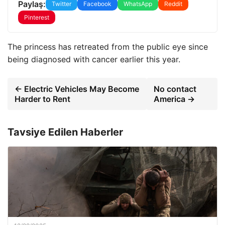
Paylaş:
Twitter
Facebook
WhatsApp
Reddit
Pinterest
The princess has retreated from the public eye since
being diagnosed with cancer earlier this year.
← Electric Vehicles May Become
No contact
Harder to Rent
America →
Tavsiye Edilen Haberler