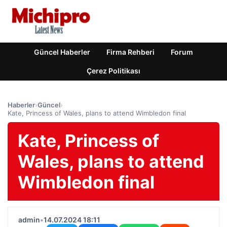
Güncel Haberler
Firma Rehberi
Forum
Çerez Politikası
Haberler
›
Güncel
›
Kate, Princess of Wales, plans to attend Wimbledon final
Kate, Princess of
Wales, plans to attend
Wimbledon final
admin
•
14.07.2024 18:11