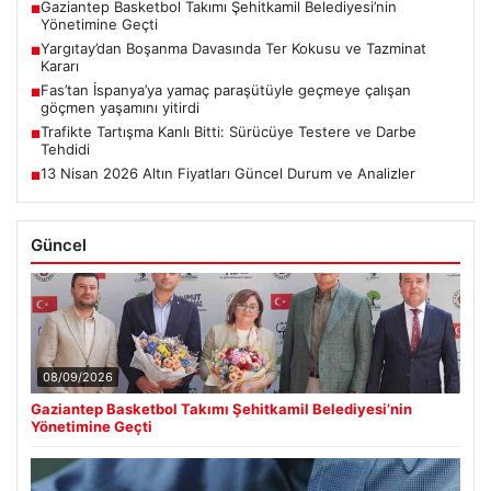
Gaziantep Basketbol Takımı Şehitkamil Belediyesi’nin
■
Yönetimine Geçti
Yargıtay’dan Boşanma Davasında Ter Kokusu ve Tazminat
■
Kararı
Fas’tan İspanya’ya yamaç paraşütüyle geçmeye çalışan
■
göçmen yaşamını yitirdi
Trafikte Tartışma Kanlı Bitti: Sürücüye Testere ve Darbe
■
Tehdidi
13 Nisan 2026 Altın Fiyatları Güncel Durum ve Analizler
■
Güncel
08/09/2026
Gaziantep Basketbol Takımı Şehitkamil Belediyesi’nin
Yönetimine Geçti