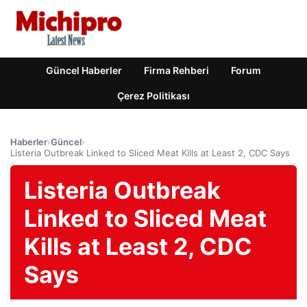
Güncel Haberler
Firma Rehberi
Forum
Çerez Politikası
Haberler
›
Güncel
›
Listeria Outbreak Linked to Sliced ​​Meat Kills at Least 2, CDC Says
Listeria Outbreak
Linked to Sliced ​​Meat
Kills at Least 2, CDC
Says