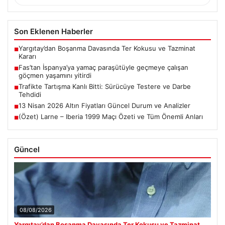
Son Eklenen Haberler
Yargıtay’dan Boşanma Davasında Ter Kokusu ve Tazminat
■
Kararı
Fas’tan İspanya’ya yamaç paraşütüyle geçmeye çalışan
■
göçmen yaşamını yitirdi
Trafikte Tartışma Kanlı Bitti: Sürücüye Testere ve Darbe
■
Tehdidi
13 Nisan 2026 Altın Fiyatları Güncel Durum ve Analizler
■
(Özet) Larne – Iberia 1999 Maçı Özeti ve Tüm Önemli Anları
■
Güncel
08/08/2026
Yargıtay’dan Boşanma Davasında Ter Kokusu ve Tazminat