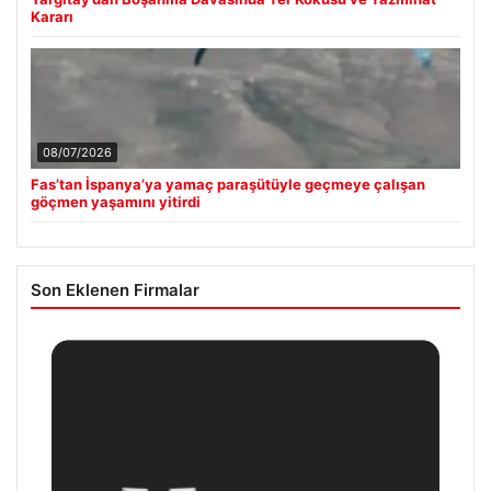
Kararı
08/07/2026
Fas’tan İspanya’ya yamaç paraşütüyle geçmeye çalışan
göçmen yaşamını yitirdi
Son Eklenen Firmalar