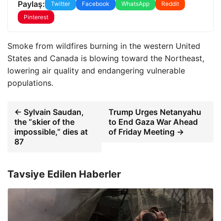
Paylaş:
Twitter
Facebook
WhatsApp
Reddit
Pinterest
Smoke from wildfires burning in the western United
States and Canada is blowing toward the Northeast,
lowering air quality and endangering vulnerable
populations.
← Sylvain Saudan,
Trump Urges Netanyahu
the “skier of the
to End Gaza War Ahead
impossible,” dies at
of Friday Meeting →
87
Tavsiye Edilen Haberler