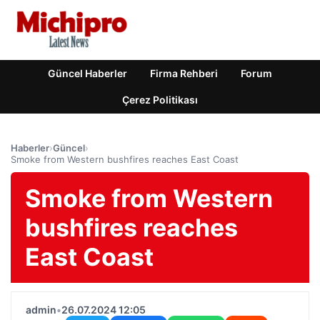
Güncel Haberler
Firma Rehberi
Forum
Çerez Politikası
Haberler
›
Güncel
›
Smoke from Western bushfires reaches East Coast
Smoke from Western
bushfires reaches
East Coast
admin
•
26.07.2024 12:05